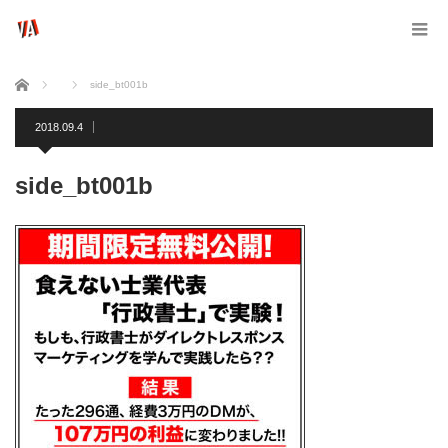
ホーム
side_bt001b
2018.09.4
side_bt001b