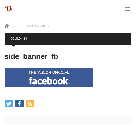
ホーム
side_banner_fb
2018.04.19
side_banner_fb