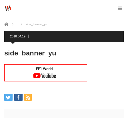
ホーム
side_banner_yu
2018.04.19
side_banner_yu