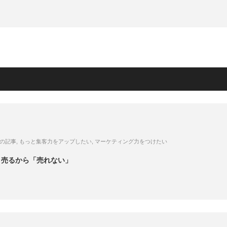
の記事
,
もっと集客力をアップしたい
,
マーケティング力をつけたい
り売るから「売れない」