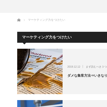
けたい
ホーム
マーケティング力をつけたい
マーケティング力をつけたい
2019.12.12
まず読むべき３つ
ダメな集客方法⇒いきな