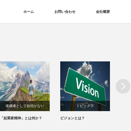
ホーム
お問い合わせ
会社概要
Next
後継者として自信がない
トピックス
ま
「起業家精神」とは何か？
ビジョンとは？
魅力的
ブレないビジョンがほしい
る5つ