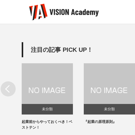
注目の記事 PICK UP！
記事
未分類
未分類
・・で
起業前からやっておくべき！ベ
『起業の原理原則』
したい
要です
ストテン！