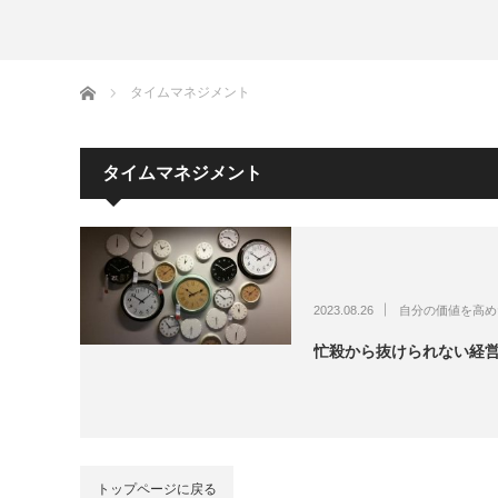
けたい
ホーム
タイムマネジメント
タイムマネジメント
2023.08.26
自分の価値を高め
忙殺から抜けられない経
トップページに戻る