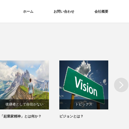
ホーム
お問い合わせ
会社概要
Next
後継者として自信がない
トピックス
ま
「起業家精神」とは何か？
ビジョンとは？
魅力的
ブレないビジョンがほしい
る5つ