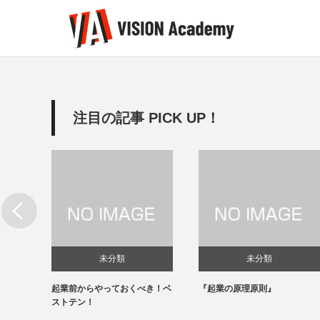
注目の記事 PICK UP！
記事
未分類
未分類
・・で
起業前からやっておくべき！ベ
『起業の原理原則』
したい
要です
ストテン！