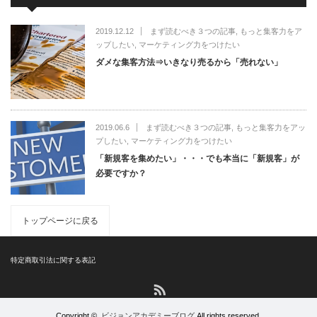
2019.12.12
まず読むべき３つの記事
,
もっと集客力をア
ップしたい
,
マーケティング力をつけたい
ダメな集客方法⇒いきなり売るから「売れない」
2019.06.6
まず読むべき３つの記事
,
もっと集客力をアッ
プしたい
,
マーケティング力をつけたい
「新規客を集めたい」・・・でも本当に「新規客」が
必要ですか？
トップページに戻る
特定商取引法に関する表記
RSS
Copyright ©
ビジョンアカデミーブログ
All rights reserved.